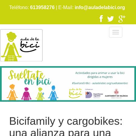
Pasar
Teléfono:
613958276
| E-Mail:
info@auladelabici.org
al
contenido
principal
Bicifamily y cargobikes:
una alianza para una